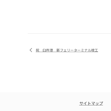
祝 臼杵港 新フェリーターミナル竣工
サイトマップ