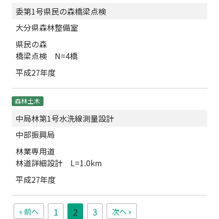
委第1号県民の森橋梁点検
大分県森林整備室
県民の森
橋梁点検 N=4橋
平成27年度
森林土木
中局林第1号水洗線測量設計
中部振興局
林業専用道
林道詳細設計 L=1.0km
平成27年度
« 前へ
1
2
3
次へ »